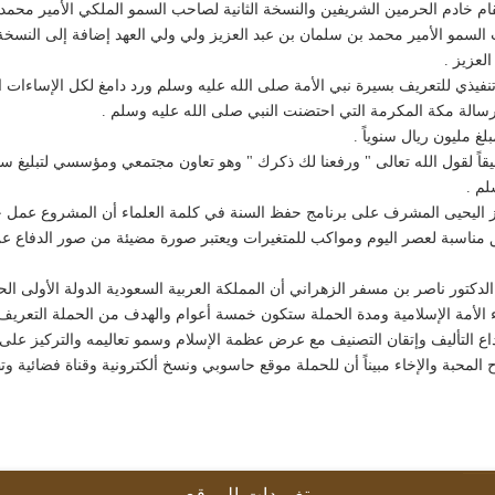
م خادم الحرمين الشريفين والنسخة الثانية لصاحب السمو الملكي الأمير محمد ب
ب السمو الأمير محمد بن سلمان بن عبد العزيز ولي ولي العهد إضافة إلى النس
لعزيز .
نفيذي للتعريف بسيرة نبي الأمة صلى الله عليه وسلم ورد دامغ لكل الإساءات 
سالة مكة المكرمة التي احتضنت النبي صلى الله عليه وسلم .
غ مليون ريال سنوياً .
قاً لقول الله تعالى " ورفعنا لك ذكرك " وهو تعاون مجتمعي ومؤسسي لتبليغ سي
م .
ز اليحيى المشرف على برنامج حفظ السنة في كلمة العلماء أن المشروع عمل 
اسبة لعصر اليوم ومواكب للمتغيرات ويعتبر صورة مضيئة من صور الدفاع عن 
دكتور ناصر بن مسفر الزهراني أن المملكة العربية السعودية الدولة الأولى الح
رأه أكثر من 250 عالماً من علماء الأمة الإسلامية ومدة الحملة ستكون خمسة أعوام والهدف من ال
التأليف وإتقان التصنيف مع عرض عظمة الإسلام وسمو تعاليمه والتركيز على الق
المحبة والإخاء مبيناً أن للحملة موقع حاسوبي ونسخ ألكترونية وقناة فضائية و
تغريدات الموقع