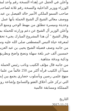
وأعلن في الحفل عن إهداء النسخة رقم واحد لمقا
الوزراء ووزير الداخلية والنسخة رقم ثلاثة لصاح
صاحب السمو الملكي الأمير خالد الفيصل بن عبد ا
ووصف معالي الشيخ آل الشيخ الحملة بأنها عمل ت
وحديثة وميسرة تنطلق من مهبط الوحي ومنبع الر
وأعلن الوزير أل الشيخ عن دعم وزارته للحملة بمبل
وقال الشيخ " أن هذا المشروع المبارك يجيء تحقي
لمعرفة حياة النبس المصطفى صلى الله عليه وسل
من جانبه وصف فضيلة الشيخ يحيى بن عبد العزي
خمسين ألف خبر بلغة سهلة ونضج واضح وبطريق من
وذكية وبدقة متناهية .
من جانبه قال مؤلف الكتيب ونائب رئيس الحملة ال
مبيناً أن الكتيب ق
منهج علمي رصين وبأسلوب حضاري يجمع بين إبداع 
التي تركز على أخلاق العفو والتسامح وإشاعة روح 
المملكة ومسابقة عالمية
التاريخ
2017-11-21