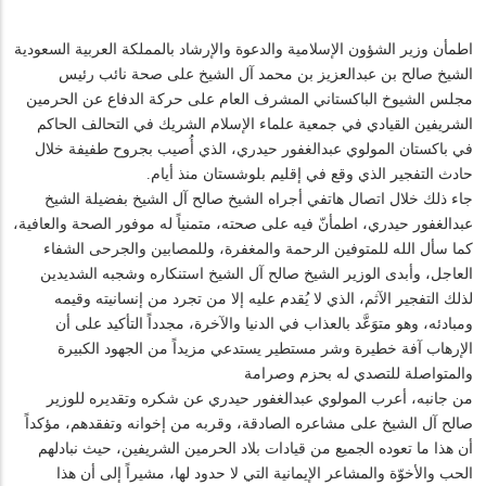
اطمأن وزير الشؤون الإسلامية والدعوة والإرشاد بالمملكة العربية السعودية
الشيخ صالح بن عبدالعزيز بن محمد آل الشيخ على صحة نائب رئيس
مجلس الشيوخ الباكستاني المشرف العام على حركة الدفاع عن الحرمين
الشريفين القيادي في جمعية علماء الإسلام الشريك في التحالف الحاكم
في باكستان المولوي عبدالغفور حيدري، الذي أُصيب بجروح طفيفة خلال
حادث التفجير الذي وقع في إقليم بلوشستان منذ أيام.
جاء ذلك خلال اتصال هاتفي أجراه الشيخ صالح آل الشيخ بفضيلة الشيخ
عبدالغفور حيدري، اطمأنّ فيه على صحته، متمنياً له موفور الصحة والعافية،
كما سأل الله للمتوفين الرحمة والمغفرة، وللمصابين والجرحى الشفاء
العاجل، وأبدى الوزير الشيخ صالح آل الشيخ استنكاره وشجبه الشديدين
لذلك التفجير الآثم، الذي لا يُقدم عليه إلا من تجرد من إنسانيته وقيمه
ومبادئه، وهو متوَعَّد بالعذاب في الدنيا والآخرة، مجدداً التأكيد على أن
الإرهاب آفة خطيرة وشر مستطير يستدعي مزيداً من الجهود الكبيرة
والمتواصلة للتصدي له بحزم وصرامة
من جانبه، أعرب المولوي عبدالغفور حيدري عن شكره وتقديره للوزير
صالح آل الشيخ على مشاعره الصادقة، وقربه من إخوانه وتفقدهم، مؤكداً
أن هذا ما تعوده الجميع من قيادات بلاد الحرمين الشريفين، حيث نبادلهم
الحب والأخوّة والمشاعر الإيمانية التي لا حدود لها، مشيراً إلى أن هذا