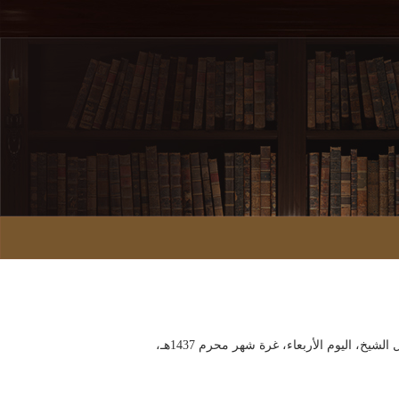
ترأس وزير الشؤون الإسلامية والأوقاف والدعوة والإرشاد، رئيس مجلس الدعوة والإرشاد، الشيخ صالح بن عبد العزيز بن محمد آل الشيخ، اليوم الأربعاء، غرة شهر محرم 1437هـ،